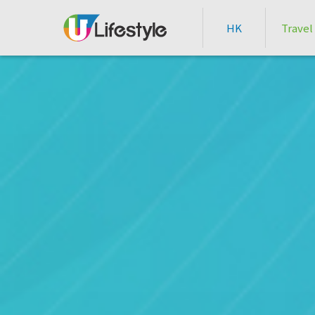
HK
Travel