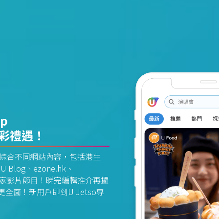
pp
精彩禮遇！
資訊平台綜合不同網站內容，包括港生
U Blog、ezone.hk、
惠及獨家影片節目！睇完編輯推介再攞
面！新用戶即到U Jetso專