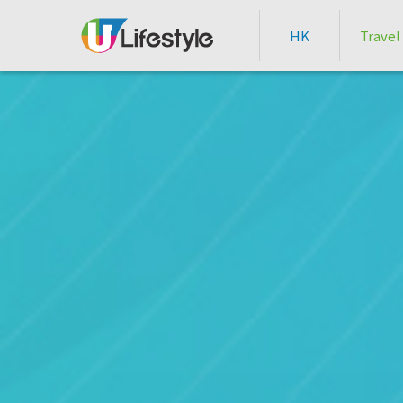
HK
Travel