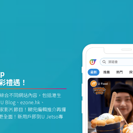
pp
精彩禮遇！
資訊平台綜合不同網站內容，包括港生
U Blog、ezone.hk、
惠及獨家影片節目！睇完編輯推介再攞
面！新用戶即到U Jetso專