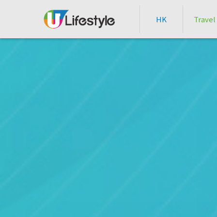
HK
Travel