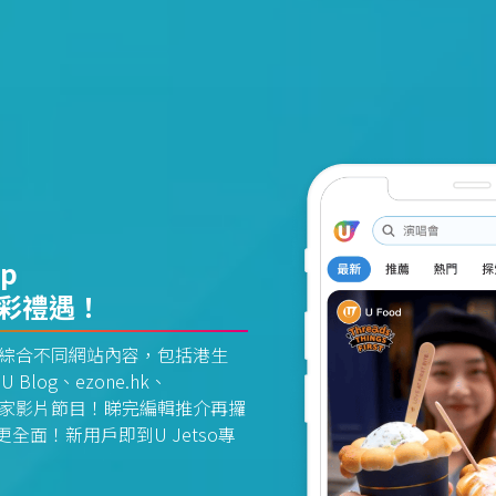
pp
精彩禮遇！
資訊平台綜合不同網站內容，包括港生
U Blog、ezone.hk、
惠及獨家影片節目！睇完編輯推介再攞
面！新用戶即到U Jetso專