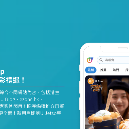
pp
精彩禮遇！
資訊平台綜合不同網站內容，包括港生
U Blog、ezone.hk、
惠及獨家影片節目！睇完編輯推介再攞
面！新用戶即到U Jetso專