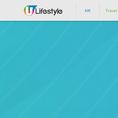
HK
Travel