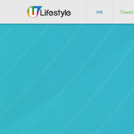
HK
Travel