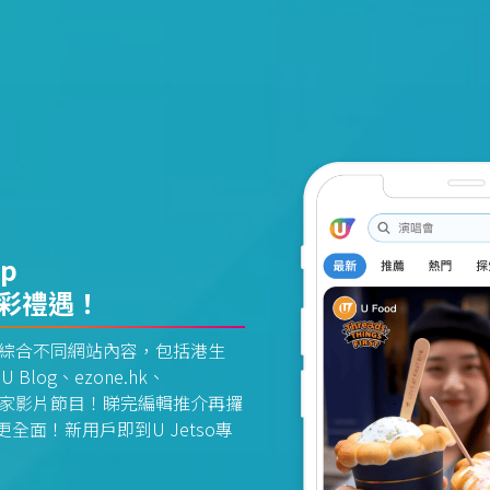
pp
精彩禮遇！
資訊平台綜合不同網站內容，包括港生
U Blog、ezone.hk、
惠及獨家影片節目！睇完編輯推介再攞
面！新用戶即到U Jetso專