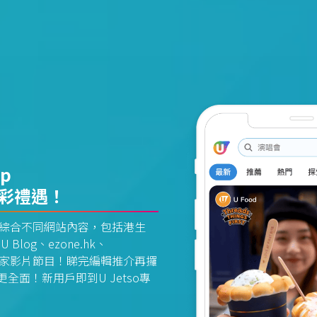
pp
精彩禮遇！
資訊平台綜合不同網站內容，包括港生
U Blog、ezone.hk、
惠及獨家影片節目！睇完編輯推介再攞
面！新用戶即到U Jetso專