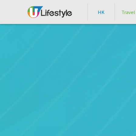
HK
Travel