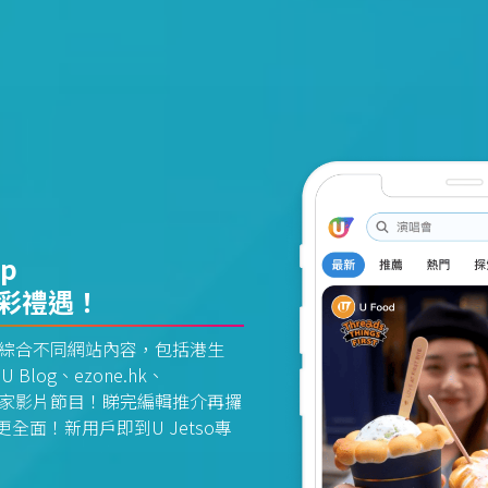
pp
精彩禮遇！
資訊平台綜合不同網站內容，包括港生
U Blog、ezone.hk、
惠及獨家影片節目！睇完編輯推介再攞
面！新用戶即到U Jetso專