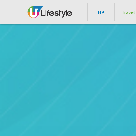
HK
Travel