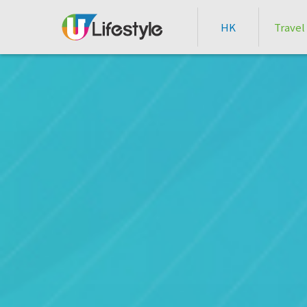
HK
Travel