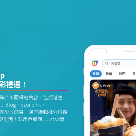
pp
精彩禮遇！
資訊平台綜合不同網站內容，包括港生
U Blog、ezone.hk、
惠及獨家影片節目！睇完編輯推介再攞
面！新用戶即到U Jetso專