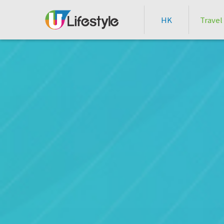
HK
Travel