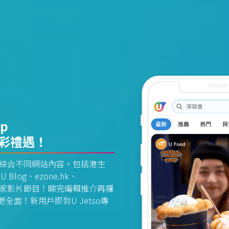
pp
精彩禮遇！
資訊平台綜合不同網站內容，包括港生
U Blog、ezone.hk、
惠及獨家影片節目！睇完編輯推介再攞
面！新用戶即到U Jetso專