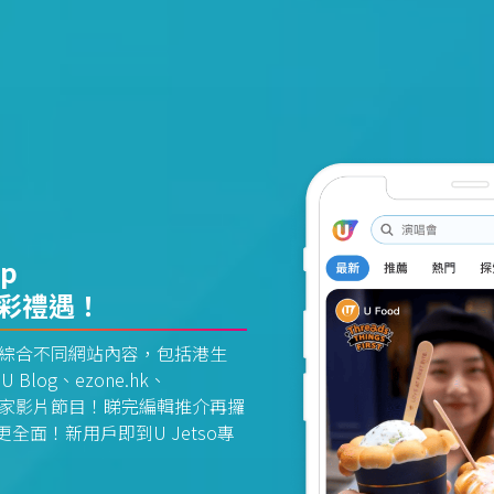
pp
精彩禮遇！
資訊平台綜合不同網站內容，包括港生
U Blog、ezone.hk、
惠及獨家影片節目！睇完編輯推介再攞
面！新用戶即到U Jetso專