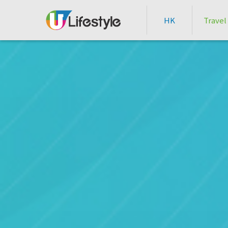
HK
Travel