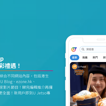
pp
精彩禮遇！
資訊平台綜合不同網站內容，包括港生
U Blog、ezone.hk、
惠及獨家影片節目！睇完編輯推介再攞
面！新用戶即到U Jetso專