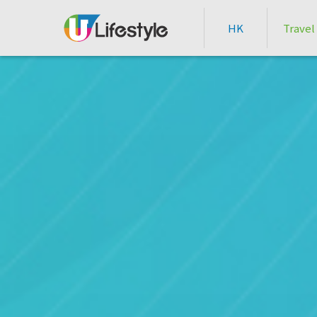
HK
Travel