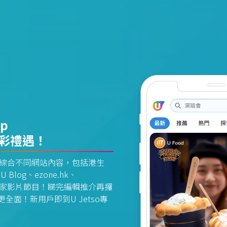
pp
精彩禮遇！
資訊平台綜合不同網站內容，包括港生
U Blog、ezone.hk、
惠及獨家影片節目！睇完編輯推介再攞
面！新用戶即到U Jetso專