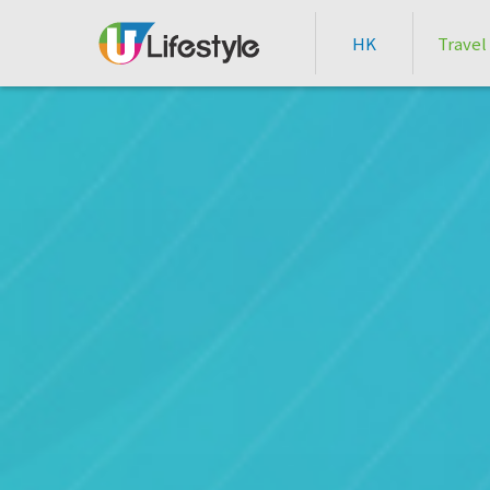
HK
Travel