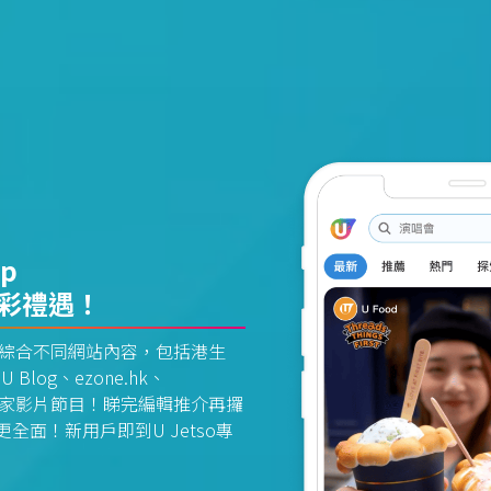
pp
精彩禮遇！
資訊平台綜合不同網站內容，包括港生
U Blog、ezone.hk、
惠及獨家影片節目！睇完編輯推介再攞
面！新用戶即到U Jetso專