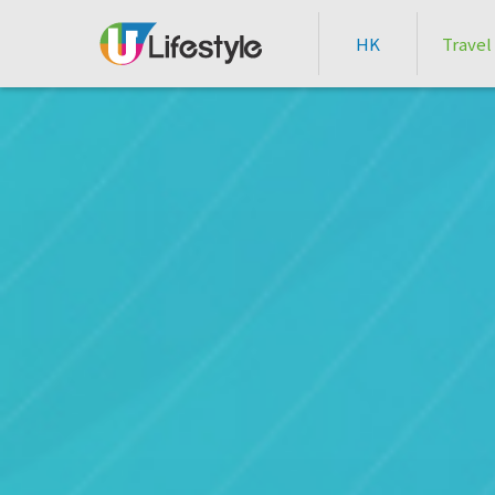
HK
Travel