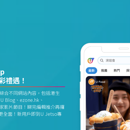
pp
精彩禮遇！
資訊平台綜合不同網站內容，包括港生
U Blog、ezone.hk、
惠及獨家影片節目！睇完編輯推介再攞
面！新用戶即到U Jetso專