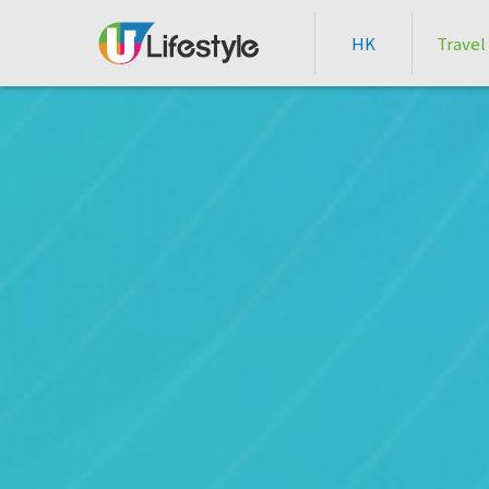
HK
Travel