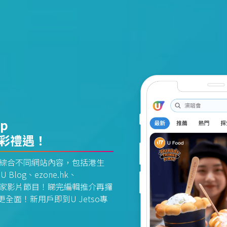
pp
精彩禮遇！
資訊平台綜合不同網站內容，包括港生
U Blog、ezone.hk、
惠及獨家影片節目！睇完編輯推介再攞
面！新用戶即到U Jetso專