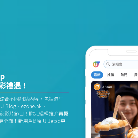
pp
精彩禮遇！
資訊平台綜合不同網站內容，包括港生
U Blog、ezone.hk、
惠及獨家影片節目！睇完編輯推介再攞
面！新用戶即到U Jetso專