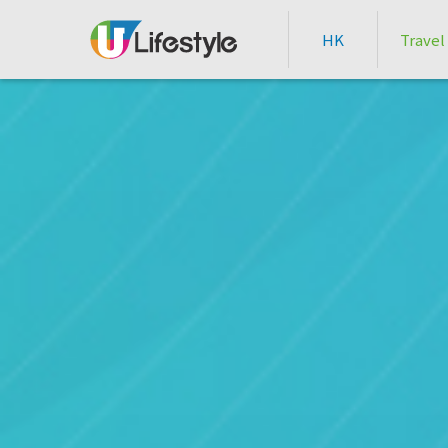
HK
Travel