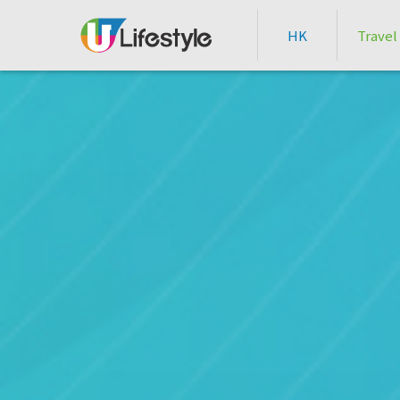
HK
Travel