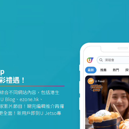
pp
精彩禮遇！
資訊平台綜合不同網站內容，包括港生
U Blog、ezone.hk、
惠及獨家影片節目！睇完編輯推介再攞
面！新用戶即到U Jetso專