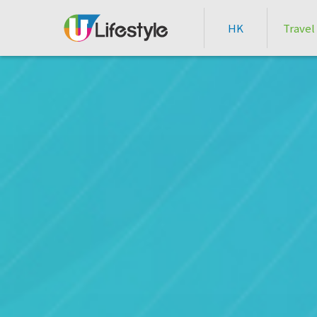
HK
Travel