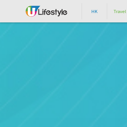
HK
Travel