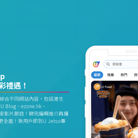
pp
精彩禮遇！
資訊平台綜合不同網站內容，包括港生
U Blog、ezone.hk、
惠及獨家影片節目！睇完編輯推介再攞
面！新用戶即到U Jetso專