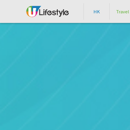
HK
Travel