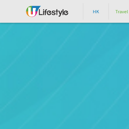
HK
Travel