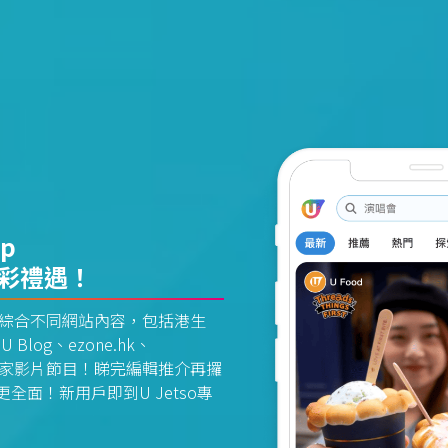
pp
精彩禮遇！
資訊平台綜合不同網站內容，包括港生
U Blog、ezone.hk、
惠及獨家影片節目！睇完編輯推介再攞
面！新用戶即到U Jetso專