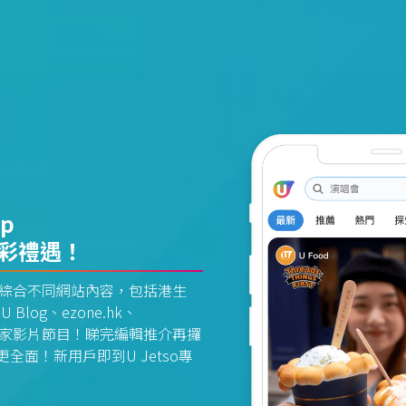
pp
精彩禮遇！
資訊平台綜合不同網站內容，包括港生
U Blog、ezone.hk、
惠及獨家影片節目！睇完編輯推介再攞
面！新用戶即到U Jetso專