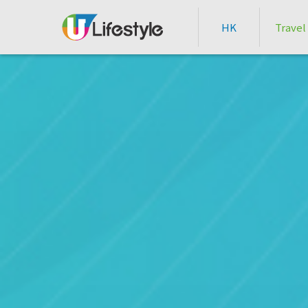
HK
Travel