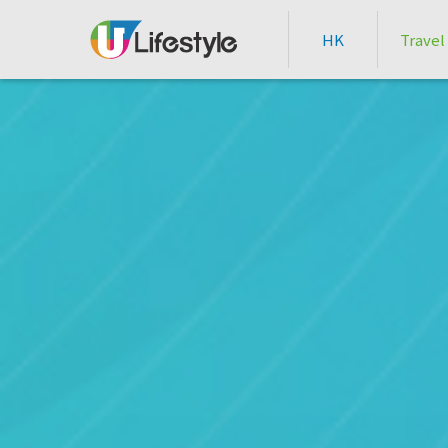
HK
Travel