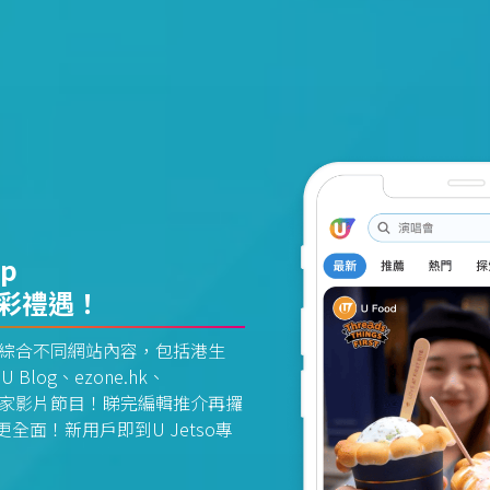
pp
精彩禮遇！
資訊平台綜合不同網站內容，包括港生
U Blog、ezone.hk、
惠及獨家影片節目！睇完編輯推介再攞
面！新用戶即到U Jetso專