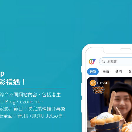
pp
精彩禮遇！
資訊平台綜合不同網站內容，包括港生
U Blog、ezone.hk、
惠及獨家影片節目！睇完編輯推介再攞
面！新用戶即到U Jetso專