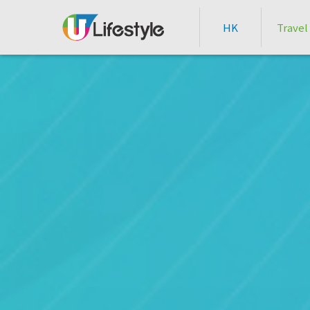
HK
Travel