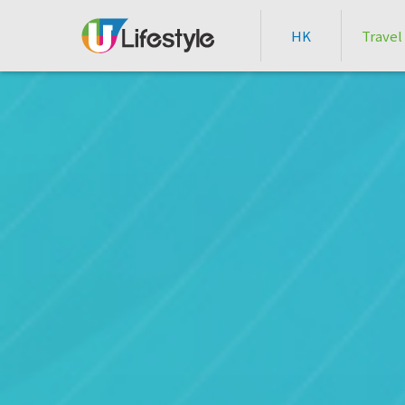
HK
Travel