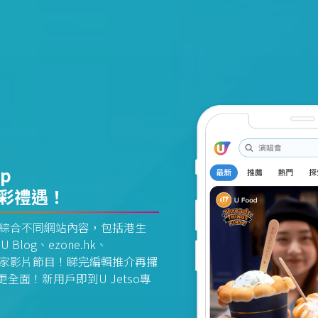
pp
精彩禮遇！
資訊平台綜合不同網站內容，包括港生
U Blog、ezone.hk、
惠及獨家影片節目！睇完編輯推介再攞
面！新用戶即到U Jetso專