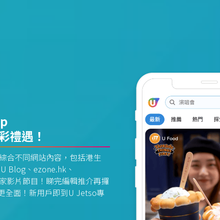
pp
精彩禮遇！
資訊平台綜合不同網站內容，包括港生
U Blog、ezone.hk、
惠及獨家影片節目！睇完編輯推介再攞
面！新用戶即到U Jetso專