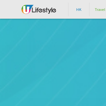
HK
Travel