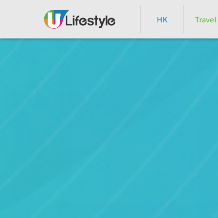
HK
Travel