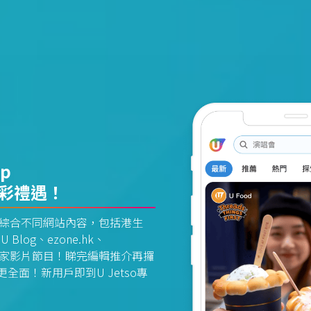
pp
精彩禮遇！
資訊平台綜合不同網站內容，包括港生
U Blog、ezone.hk、
惠及獨家影片節目！睇完編輯推介再攞
面！新用戶即到U Jetso專