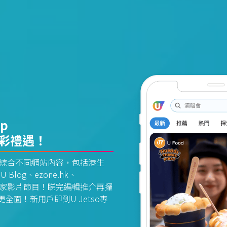
pp
精彩禮遇！
資訊平台綜合不同網站內容，包括港生
U Blog、ezone.hk、
惠及獨家影片節目！睇完編輯推介再攞
面！新用戶即到U Jetso專