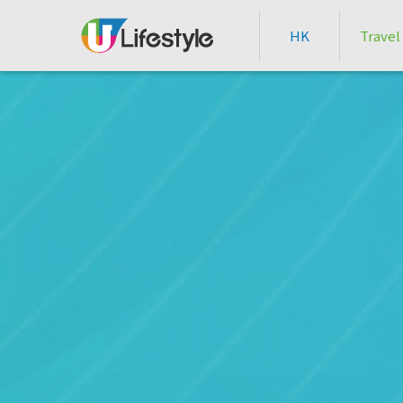
HK
Travel