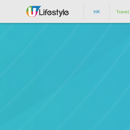
HK
Travel