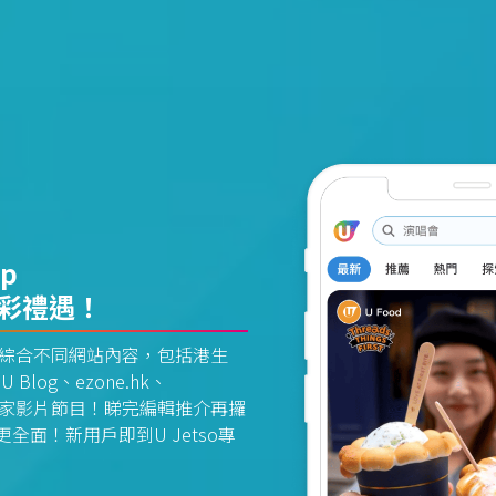
pp
精彩禮遇！
資訊平台綜合不同網站內容，包括港生
U Blog、ezone.hk、
惠及獨家影片節目！睇完編輯推介再攞
面！新用戶即到U Jetso專