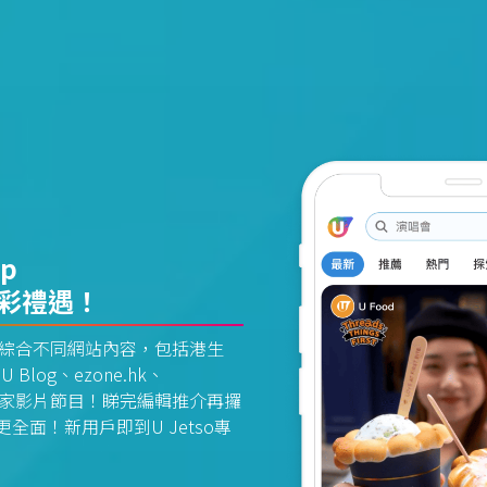
pp
精彩禮遇！
資訊平台綜合不同網站內容，包括港生
U Blog、ezone.hk、
惠及獨家影片節目！睇完編輯推介再攞
面！新用戶即到U Jetso專