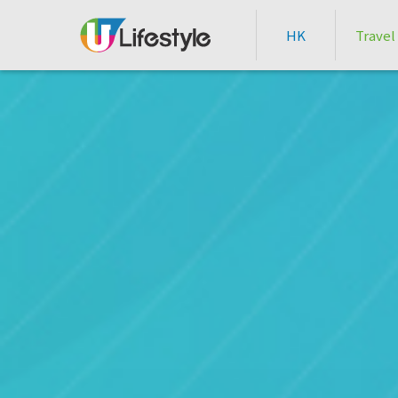
HK
Travel