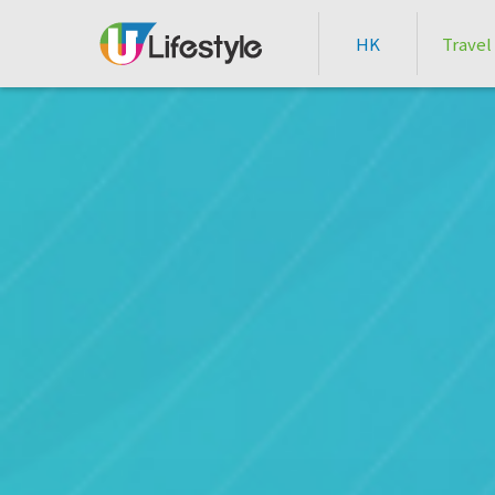
HK
Travel