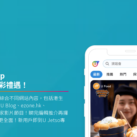
pp
精彩禮遇！
資訊平台綜合不同網站內容，包括港生
U Blog、ezone.hk、
惠及獨家影片節目！睇完編輯推介再攞
面！新用戶即到U Jetso專