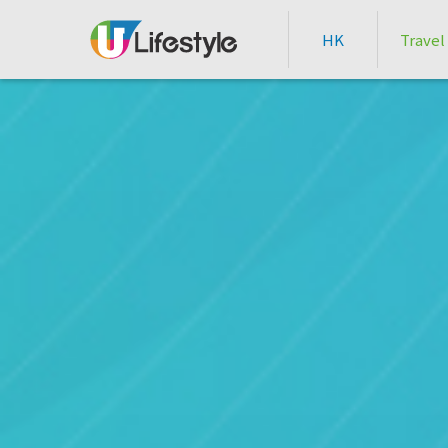
HK
Travel