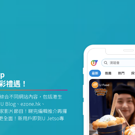
pp
精彩禮遇！
資訊平台綜合不同網站內容，包括港生
U Blog、ezone.hk、
惠及獨家影片節目！睇完編輯推介再攞
面！新用戶即到U Jetso專