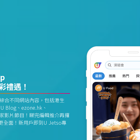
pp
精彩禮遇！
資訊平台綜合不同網站內容，包括港生
U Blog、ezone.hk、
惠及獨家影片節目！睇完編輯推介再攞
面！新用戶即到U Jetso專