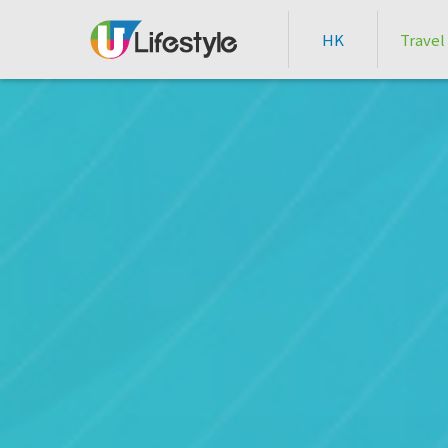
HK
Travel