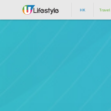
HK
Travel