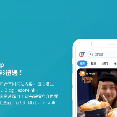
pp
精彩禮遇！
資訊平台綜合不同網站內容，包括港生
U Blog、ezone.hk、
惠及獨家影片節目！睇完編輯推介再攞
面！新用戶即到U Jetso專