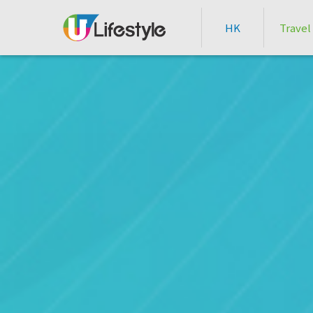
HK
Travel