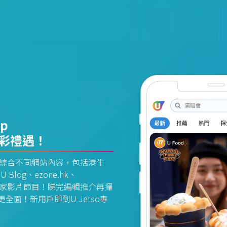
pp
精彩禮遇！
資訊平台綜合不同網站內容，包括港生
U Blog、ezone.hk、
惠及獨家影片節目！睇完編輯推介再攞
面！新用戶即到U Jetso專