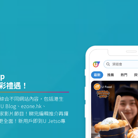
pp
精彩禮遇！
資訊平台綜合不同網站內容，包括港生
U Blog、ezone.hk、
惠及獨家影片節目！睇完編輯推介再攞
面！新用戶即到U Jetso專