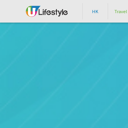
HK
Travel