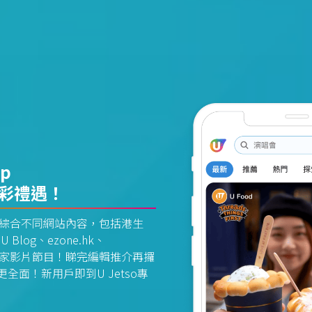
pp
精彩禮遇！
資訊平台綜合不同網站內容，包括港生
U Blog、ezone.hk、
惠及獨家影片節目！睇完編輯推介再攞
面！新用戶即到U Jetso專