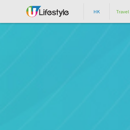
HK
Travel