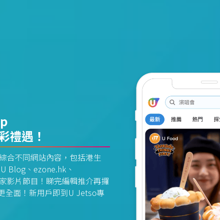
pp
精彩禮遇！
資訊平台綜合不同網站內容，包括港生
U Blog、ezone.hk、
惠及獨家影片節目！睇完編輯推介再攞
面！新用戶即到U Jetso專