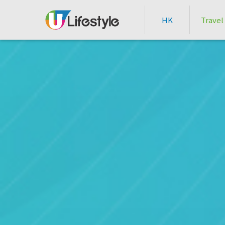
HK
Travel