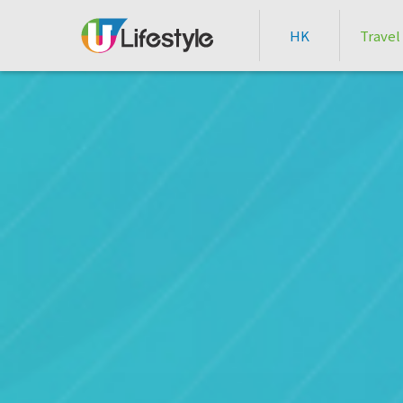
HK
Travel