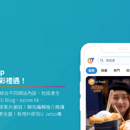
pp
精彩禮遇！
資訊平台綜合不同網站內容，包括港生
U Blog、ezone.hk、
惠及獨家影片節目！睇完編輯推介再攞
面！新用戶即到U Jetso專