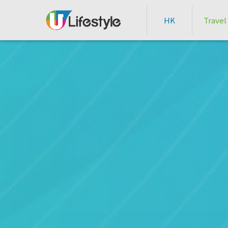
HK
Travel