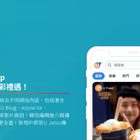
pp
精彩禮遇！
資訊平台綜合不同網站內容，包括港生
U Blog、ezone.hk、
惠及獨家影片節目！睇完編輯推介再攞
面！新用戶即到U Jetso專