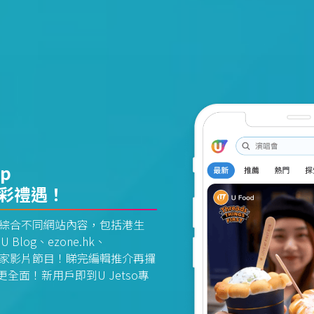
pp
精彩禮遇！
資訊平台綜合不同網站內容，包括港生
U Blog、ezone.hk、
惠及獨家影片節目！睇完編輯推介再攞
面！新用戶即到U Jetso專