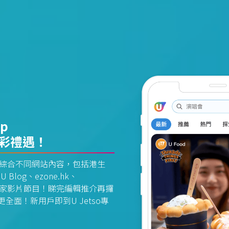
pp
精彩禮遇！
資訊平台綜合不同網站內容，包括港生
U Blog、ezone.hk、
惠及獨家影片節目！睇完編輯推介再攞
面！新用戶即到U Jetso專