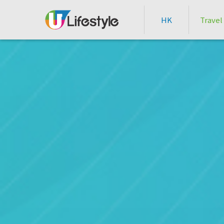
HK
Travel