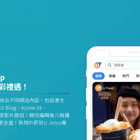
pp
精彩禮遇！
資訊平台綜合不同網站內容，包括港生
U Blog、ezone.hk、
惠及獨家影片節目！睇完編輯推介再攞
面！新用戶即到U Jetso專