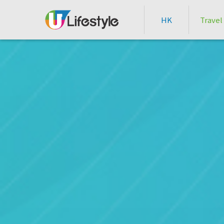
HK
Travel