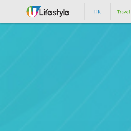
HK
Travel