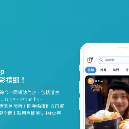
pp
精彩禮遇！
資訊平台綜合不同網站內容，包括港生
U Blog、ezone.hk、
惠及獨家影片節目！睇完編輯推介再攞
面！新用戶即到U Jetso專