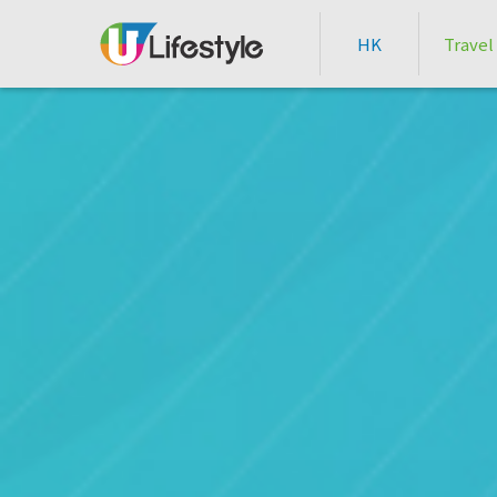
HK
Travel