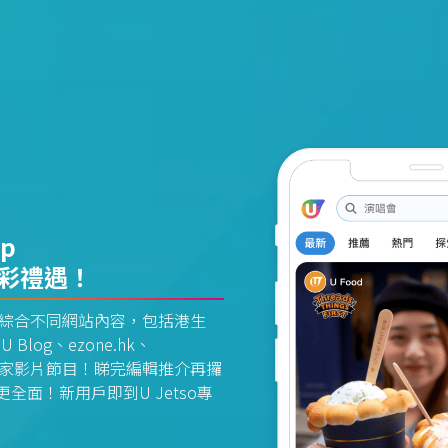
pp
精彩禮遇！
資訊平台綜合不同網站內容，包括港生
U Blog、ezone.hk、
惠及獨家影片節目！睇完編輯推介再攞
面！新用戶即到U Jetso專