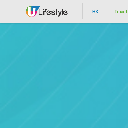
HK
Travel