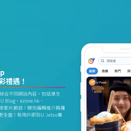
pp
精彩禮遇！
資訊平台綜合不同網站內容，包括港生
U Blog、ezone.hk、
惠及獨家影片節目！睇完編輯推介再攞
面！新用戶即到U Jetso專