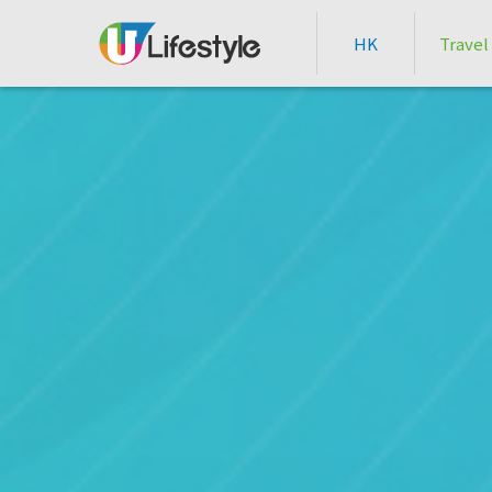
HK
Travel