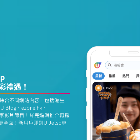
pp
精彩禮遇！
資訊平台綜合不同網站內容，包括港生
U Blog、ezone.hk、
惠及獨家影片節目！睇完編輯推介再攞
面！新用戶即到U Jetso專