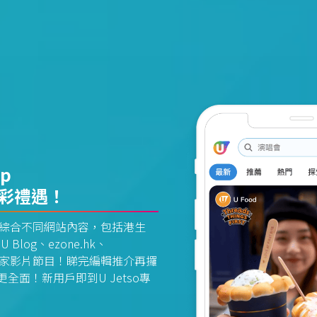
pp
精彩禮遇！
資訊平台綜合不同網站內容，包括港生
U Blog、ezone.hk、
惠及獨家影片節目！睇完編輯推介再攞
面！新用戶即到U Jetso專