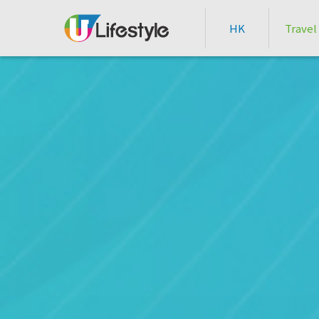
HK
Travel