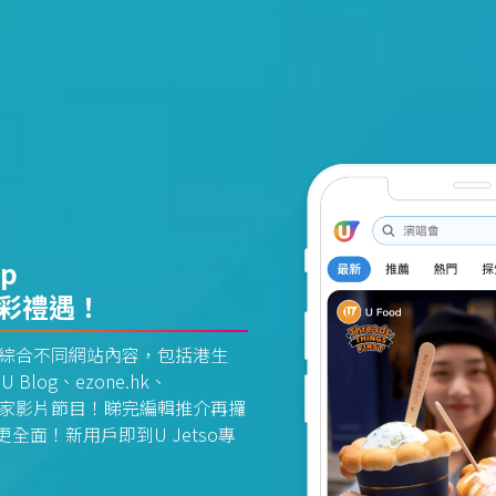
pp
精彩禮遇！
資訊平台綜合不同網站內容，包括港生
U Blog、ezone.hk、
惠及獨家影片節目！睇完編輯推介再攞
面！新用戶即到U Jetso專