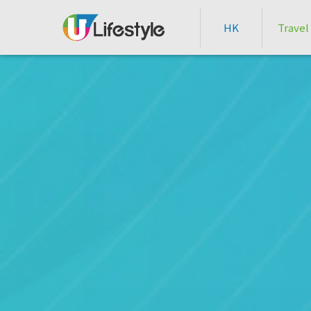
HK
Travel