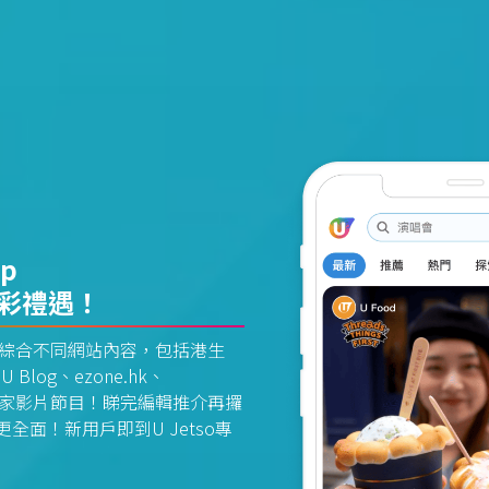
pp
精彩禮遇！
資訊平台綜合不同網站內容，包括港生
U Blog、ezone.hk、
惠及獨家影片節目！睇完編輯推介再攞
面！新用戶即到U Jetso專