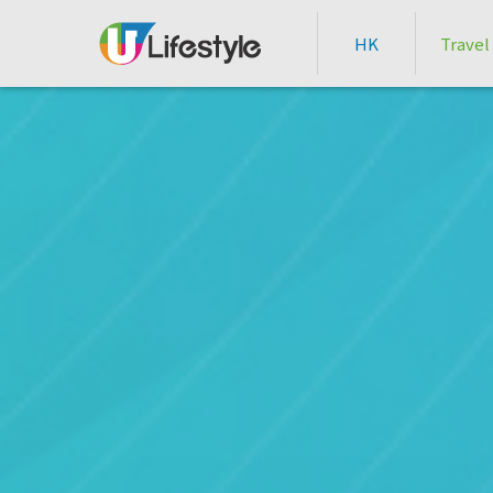
HK
Travel